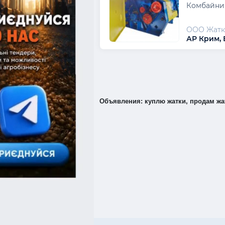
Комбайни 
ООО Жатк
АР Крим,
Объявления: куплю жатки, продам жа