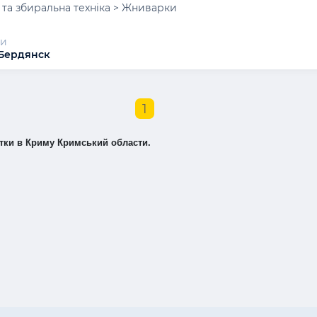
та збиральна техніка > Жниварки
и
 Бердянск
1
тки в Криму Кримський области.