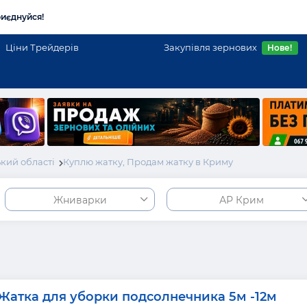
иєднуйся!
Ціни Трейдерів
Закупівля зернових
Нове!
кий області
Куплю жатку, Продам жатку в Криму
Жниварки
АР Крим
Жатка для уборки подсолнечника 5м -12м