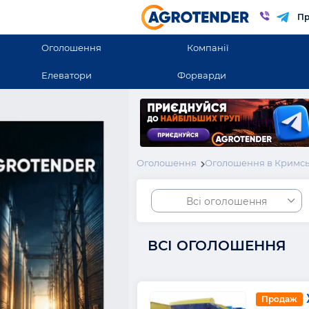
Пр
Оголошення
Компанії
Елеватори
Форварди
Оголошення
Оголошення в Кримсь
Всі оголошення
ВСІ ОГОЛОШЕННЯ
Продаж