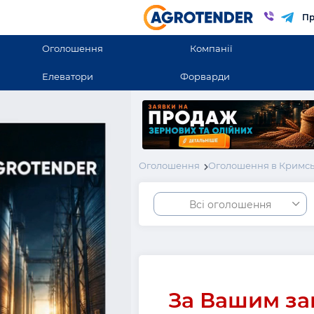
Пр
Оголошення
Компанії
Елеватори
Форварди
Оголошення
Оголошення в Кримсь
Всі оголошення
За Вашим за