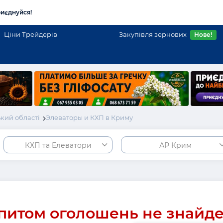
иєднуйся!
Ціни Трейдерів
Закупівля зернових
Нове!
кий області
Элеваторы и КХП в Криму
КХП та Елеватори
АР Крим
питом оголошень не знайд