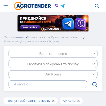
Оголошення
Оголошення в Кримський області
Услуги по уборке и посеву в Криму
Всі оголошення
Послуги з збирання та посіву
АР Крим
Послуги з збирання та посіву
АР Крим