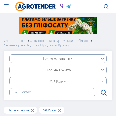
Оголошення
Оголошення в Кримський області
Семена ржи: Куплю, Продам в Криму
Всі оголошення
Насіння жита
АР Крим
Насіння жита
АР Крим