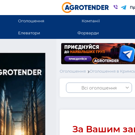
Пр
Оголошення
Компанії
Елеватори
Форварди
Оголошення
Оголошення в Кримсь
Всі оголошення
За Вашим за