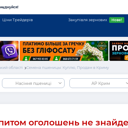
иєднуйся!
Ціни Трейдерів
Закупівля зернових
Нове!
кий області
Семена пшеницы: Куплю, Продам в Криму
Насіння пшениці
АР Крим
питом оголошень не знайд