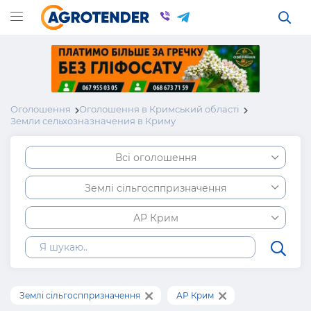
Оголошення
Оголошення в Кримський області
Земли сельхозназначения в Криму
Всі оголошення
Землі сільгосппризначення
АР Крим
Землі сільгосппризначення
АР Крим