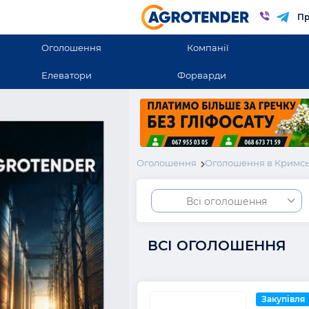
Пр
Оголошення
Компанії
Елеватори
Форварди
Оголошення
Оголошення в Кримсь
Всі оголошення
ВСІ ОГОЛОШЕННЯ
Закупівля