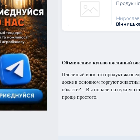
Продукція
Мирослав
Вінницька
Объявления: куплю пчелиный вос
Пчелиный воск это продукт жизнед
доске в основном торгуют животны
области? – Вы попали на нужную с
проще простого.