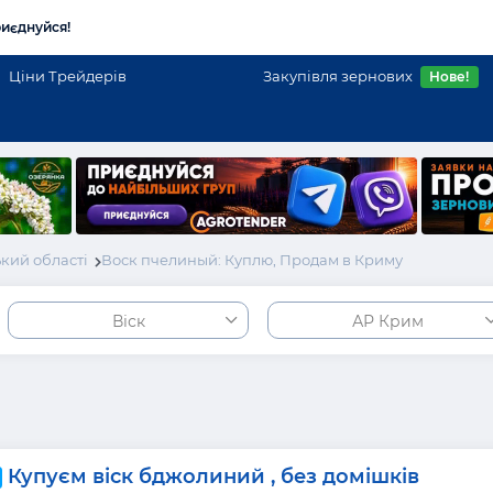
иєднуйся!
Ціни Трейдерів
Закупівля зернових
Нове!
кий області
Воск пчелиный: Куплю, Продам в Криму
Віск
АР Крим
Купуєм віск бджолиний , без домішків