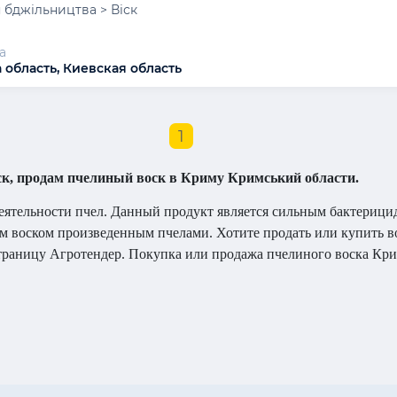
 бджільництва > Віск
а
 область, Киевская область
1
к, продам пчелиный воск в Криму Кримський области.
еятельности пчел. Данный продукт является сильным бактерици
м воском произведенным пчелами. Хотите продать или купить 
траницу Агротендер. Покупка или продажа пчелиного воска Кри