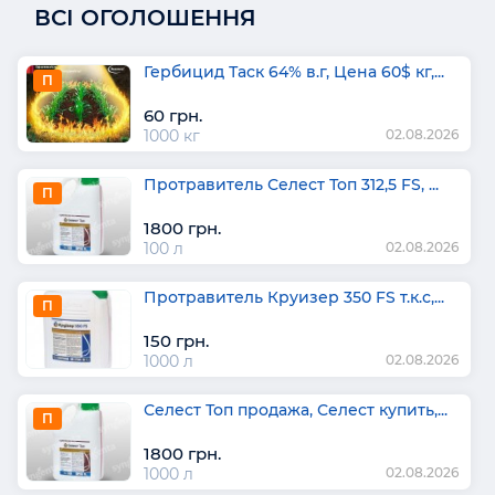
ВСІ ОГОЛОШЕННЯ
Гербицид Таск 64% в.г, Цена 60$ кг,...
П
60 грн.
1000 кг
02.08.2026
Протравитель Селест Топ 312,5 FS, ...
П
1800 грн.
100 л
02.08.2026
Протравитель Круизер 350 FS т.к.с,...
П
150 грн.
1000 л
02.08.2026
Селест Топ продажа, Селест купить,...
П
1800 грн.
1000 л
02.08.2026