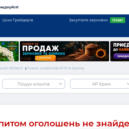
иєднуйся!
Ціни Трейдерів
Закупівля зернових
Нове!
кий області
Поиск клиентов АПК в Криму
Пошук клієнтів
АР Крим
питом оголошень не знайд