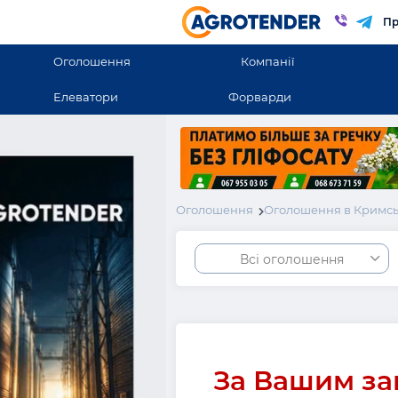
Пр
Оголошення
Компанії
Елеватори
Форварди
Оголошення
Оголошення в Кримсь
Всі оголошення
За Вашим за