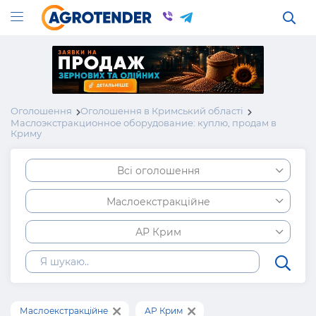
Оголошення
Оголошення в Кримський області
Маслоэкстракционное оборудование: куплю, продам в
Криму
Всі оголошення
Маслоекстракційне
АР Крим
Маслоекстракційне
АР Крим