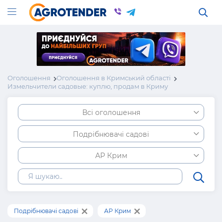
Оголошення
Оголошення в Кримський області
Измельчители садовые: куплю, продам в Криму
Всі оголошення
Подрібнювачі садові
АР Крим
Подрібнювачі садові
АР Крим