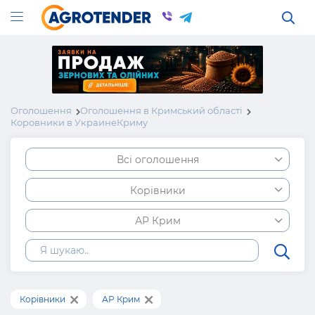
Оголошення
Оголошення в Кримський області
Коровники в УкраинеКриму
Всі оголошення
Корівники
АР Крим
Корівники
АР Крим