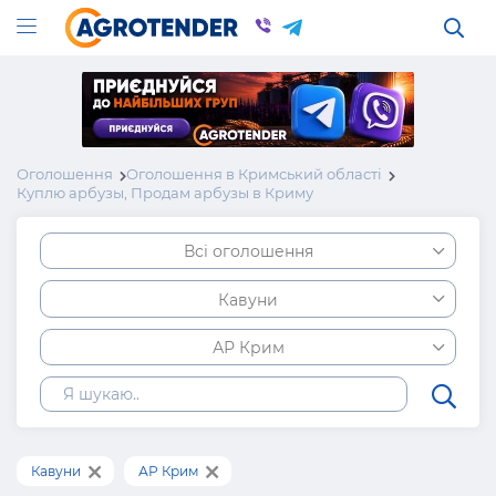
Оголошення
Оголошення в Кримський області
Куплю арбузы, Продам арбузы в Криму
Всі оголошення
Кавуни
АР Крим
Кавуни
АР Крим