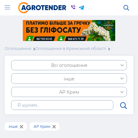
Оголошення
Оголошення в Кримський області
Всі оголошення
інше
АР Крим
інше
АР Крим