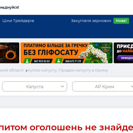
иєднуйся!
Ціни Трейдерів
Закупівля зернових
Нове!
кий області
Куплю капусту, Продам капусту в Криму
Капуста
АР Крим
питом оголошень не знайд