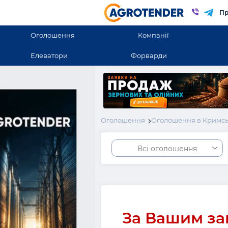
Пр
Оголошення
Компанії
Елеватори
Форварди
Оголошення
Оголошення в Кримсь
Всі оголошення
За Вашим за