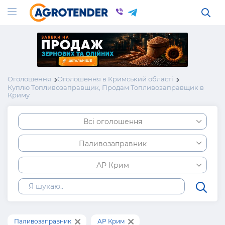
Оголошення
Оголошення в Кримський області
Куплю Топливозаправщик, Продам Топливозаправщик в
Криму
Всі оголошення
Паливозаправник
АР Крим
Паливозаправник
АР Крим