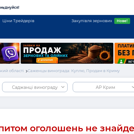
иєднуйся!
Ціни Трейдерів
Закупівля зернових
Нове!
кий області
Саженцы винограда: Куплю, Продам в Криму
Саджанці винограду
АР Крим
питом оголошень не знайд