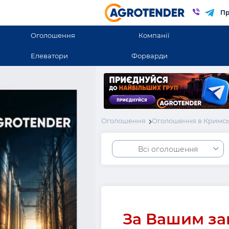
Пр
Оголошення
Компанії
Елеватори
Форварди
Оголошення
Оголошення в Кримсь
Всі оголошення
За Вашим за