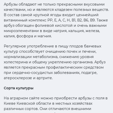
Арбузы обладают не только прекрасными вкусовыми
качествами, но и являются кладезем полезных веществ.
В состав самой крупной ягоды входит ценнейший
витаминный комплекс РР, Е, А, С, Н, В1, В2, В6, В9. Также
арбуз обогащен фолиевой кислотой и очень важными
микроэлементами в виде натрия, кальция, железа,
калия, фосфора и магния.
Регулярное употребление в пищу плодов бахчевых
культур способствует очищению почек и печени,
нормализации метаболизма, снижению уровня
холестерина и общему укреплению организма. Арбуз
является прекрасным профилактическим средством
при сердечно-сосудистых заболеваниях, подагре,
атеросклерозе и артрите.
Сорта культуры
На аграрном сайте можно приобрести арбузы с поля в
Киеве Киевской области в местных хозяйствах
различных сортов. Они отличаются внешними