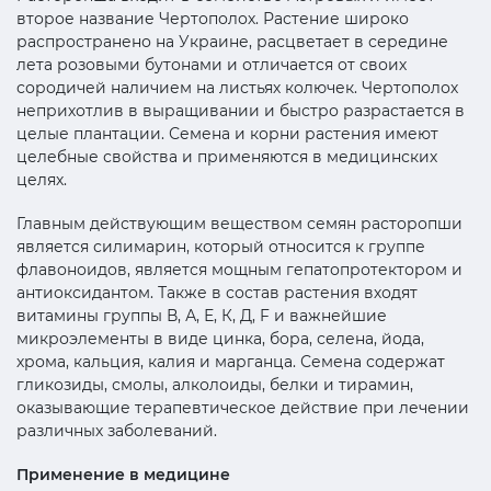
второе название Чертополох. Растение широко
распространено на Украине, расцветает в середине
лета розовыми бутонами и отличается от своих
сородичей наличием на листьях колючек. Чертополох
неприхотлив в выращивании и быстро разрастается в
целые плантации. Семена и корни растения имеют
целебные свойства и применяются в медицинских
целях.
Главным действующим веществом семян расторопши
является силимарин, который относится к группе
флавоноидов, является мощным гепатопротектором и
антиоксидантом. Также в состав растения входят
витамины группы В, А, Е, К, Д, F и важнейшие
микроэлементы в виде цинка, бора, селена, йода,
хрома, кальция, калия и марганца. Семена содержат
гликозиды, смолы, алколоиды, белки и тирамин,
оказывающие терапевтическое действие при лечении
различных заболеваний.
Применение в медицине