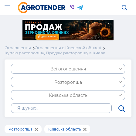
Оголошення
Оголошення в Киевской області
Куплю расторопшу, Продам расторопшу в Киеве
Всі оголошення
Розторопша
Київська область
Розторопша
Київська область