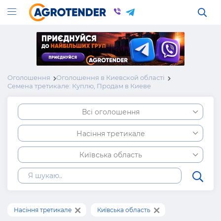
Оголошення
Оголошення в Киевской області
Семена третикале: Куплю, Продам в Киеве
Всі оголошення
Насіння третикале
Київська область
Насіння третикале
Київська область