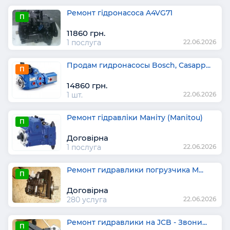
Ремонт гідронасоса A4VG71
П
11860 грн.
1 послуга
22.06.2026
Продам гидронасосы Bosch, Casapp...
П
14860 грн.
1 шт.
22.06.2026
Ремонт гідравліки Маніту (Manitou)
П
Договірна
1 послуга
22.06.2026
Ремонт гидравлики погрузчика M...
П
Договірна
280 услуга
22.06.2026
Ремонт гидравлики на JCB - Звони...
П