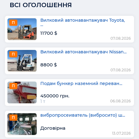
ВСІ ОГОЛОШЕННЯ
Вилковий автонавантажувач Toyota,
П
...
11700 $
07.08.2026
Вилковий автонавантажувач Nissan...
П
8800 $
07.08.2026
Подам бункер наземний переван...
П
450000 грн.
1 т
06.08.2026
вибропросеиватель (вибросито) ш...
П
Договірна
13.07.2026