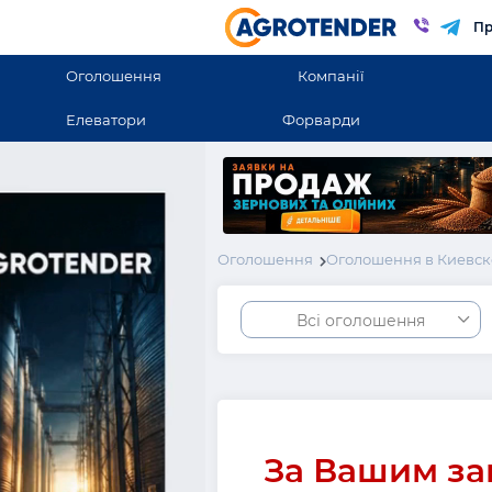
Пр
Оголошення
Компанії
Елеватори
Форварди
Оголошення
Оголошення в Киевск
Всі оголошення
За Вашим за