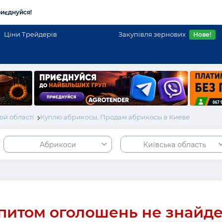
иєднуйся!
Ціни Трейдерів
Закупівля зернових
Нове!
ой області
Куплю абрикосы, Продам абрикосы в Киеве
Абрикоси
Київська область
питом оголошень не знайд