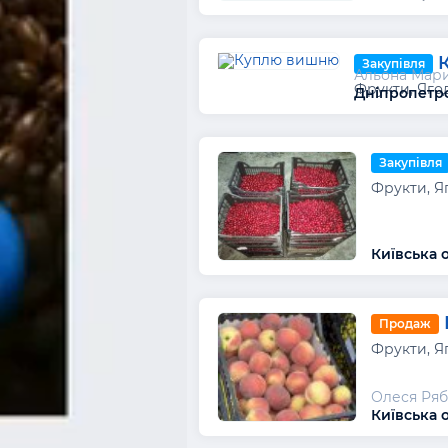
Закупівля
Альона Мар
Фрукти, Яго
Дніпропетро
Закупівля
Фрукти, Я
Київська 
Продаж
Фрукти, Я
Олеся Ряб
Київська о