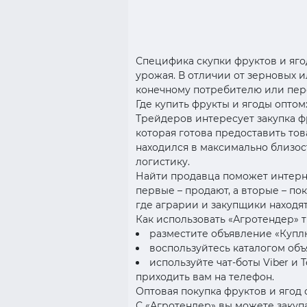
Специфика скупки фруктов и ягод
урожая. В отличии от зерновых 
конечному потребителю или пер
Где купить фрукты и ягоды опто
Трейдеров интересует закупка ф
которая готова предоставить то
находился в максимально близос
логистику.
Найти продавца поможет интерне
первые – продают, а вторые – по
где аграрии и закупщики находят
Как использовать «Агротендер» 
разместите объявление «Куплю
воспользуйтесь каталогом объ
используйте чат-боты Viber и
приходить вам на телефон.
Оптовая покупка фруктов и ягод с
С «Агротендер» вы можете закуп