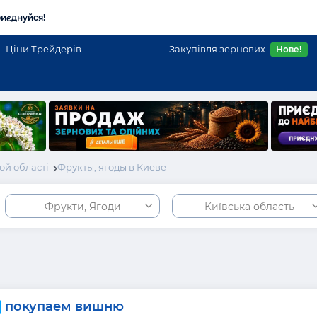
иєднуйся!
Ціни Трейдерів
Закупівля зернових
Нове!
ой області
Фрукты, ягоды в Киеве
Фрукти, Ягоди
Київська область
покупаем вишню