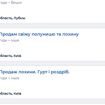
годи > Вишні
область, Лубны
Продам свіжу полуницю та лохину
годи > інше
бласть, Київ
Продаж лохини. Гурт і роздріб.
годи > інше
бласть, Київ