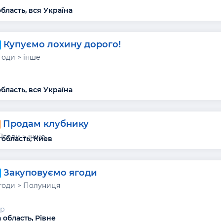
бласть, вся Україна
Купуємо лохину дорого!
годи > інше
бласть, вся Україна
Продам клубнику
Ягоди > інше
 область, Киев
Закуповуємо ягоди
годи > Полуниця
р
 область, Рівне