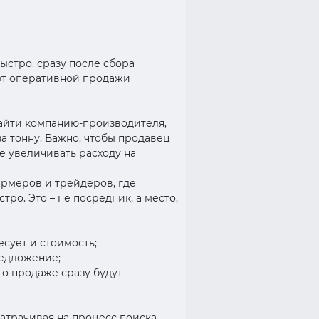
ыстро, сразу после сбора
уют оперативной продажи
найти компанию-производителя,
а тонну. Важно, чтобы продавец
е увеличивать расходу на
ермеров и трейдеров, где
ро. Это – не посредник, а место,
есует и стоимость;
редложение;
 о продаже сразу будут
затрачивая на процесс поиска