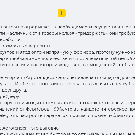
1
 оптом на агрорынке – в необходимости осуществлять ее б
или масличных, эти товары нельзя «придержать», они треб
еработки.
м: возможные варианты
руктов и ягод оптом напрямую у фермера, поэтому нужно 
вар в необходимом количестве и с привлекательной ценой з
ти от вас или ваших производственных мощностей: чтобы н
т-портал «Агротендер» - это специальная площадка для ф
купают. И обе стороны заинтересованы заключить сделку быст
 друг друга.
трейдеру:
 фрукты и ягоды оптом», укажите, что конкретно вас интер
явлений от фермеров – 99%, что вы найдете интересное п
 Telegram: настройте параметры поиска, и новые публикации
 Agrotender – это выгодно
ать нужный вам товар быстро и по оптимальным ценам, не 