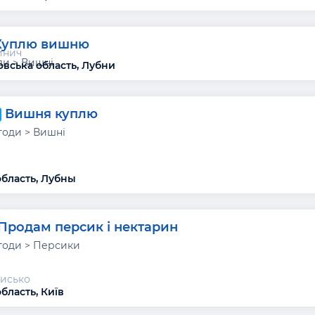
Куплю вишню
инич
ди > Вишні
вська область, Лубни
Вишня куплю
годи > Вишні
область, Лубны
Продам персик і нектарин
годи > Персики
исько
бласть, Київ