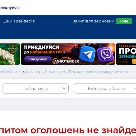
иєднуйся!
Ціни Трейдерів
Закупівля зернових
Нове!
ой області
Куплю рыбную муку, Продам рыбную муку в Киеве
Рибна мука
Київська область
питом оголошень не знайд