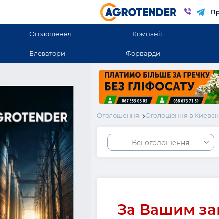
Пр
Оголошення
Компанії
Елеватори
Форварди
Оголошення
Оголошення в Киевск
Всі оголошення
За Вашим за