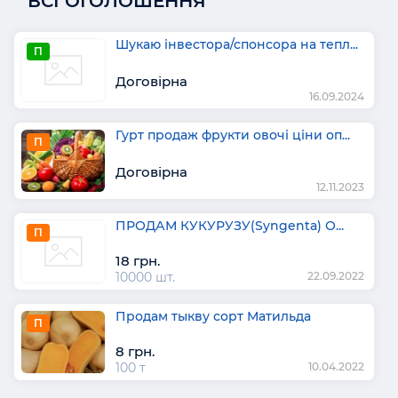
ВСІ ОГОЛОШЕННЯ
Шукаю інвестора/спонсора на тепл...
П
Договірна
16.09.2024
Гурт продаж фрукти овочі ціни оп...
П
Договірна
12.11.2023
ПРОДАМ КУКУРУЗУ(Syngenta) О...
П
18 грн.
10000 шт.
22.09.2022
Продам тыкву сорт Матильда
П
8 грн.
100 т
10.04.2022