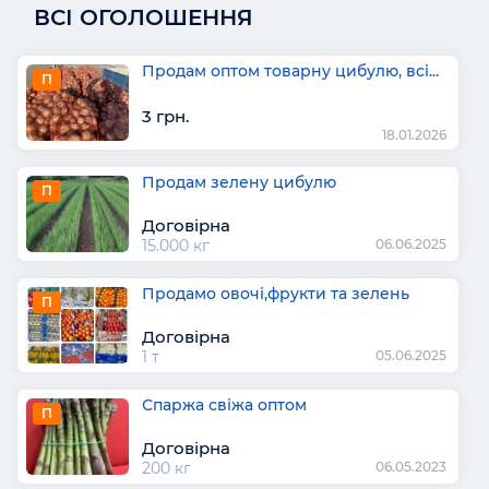
ВСІ ОГОЛОШЕННЯ
Продам оптом товарну цибулю, всі...
П
3 грн.
18.01.2026
Продам зелену цибулю
П
Договірна
15.000 кг
06.06.2025
Продамо овочі,фрукти та зелень
П
Договірна
1 т
05.06.2025
Спаржа свіжа оптом
П
Договірна
200 кг
06.05.2023