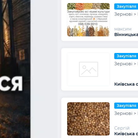
Закупівля
Зернові >
максим
Вінницька
Закупівля
Зернові >
Київська 
Закупівля
Зернові >
Сергій
Київська 