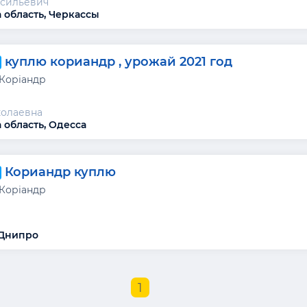
асильевич
 область, Черкассы
куплю кориандр , урожай 2021 год
 Коріандр
колаевна
 область, Одесса
Кориандр куплю
 Коріандр
 Днипро
1