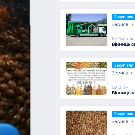
Закупівля
Зернові >
Мобильная
Вінницька
Закупівля
Зернові >
максим
Вінницька
Закупівля
Зернові >