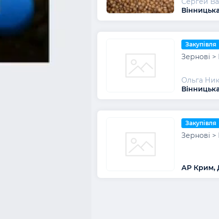
Сергей В
Вінницька
Закупівля
Зернові >
Ольга Ни
Вінницька
Закупівля
Зернові >
АР Крим,