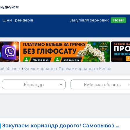
иєднуйся!
Ціни Трейдерів
Закупівля зернових
Нове!
ой області
Куплю кориандр, Продам кориандр в Киеве
Коріандр
Київська область
Закупаем кориандр дорого! Самовывоз ...