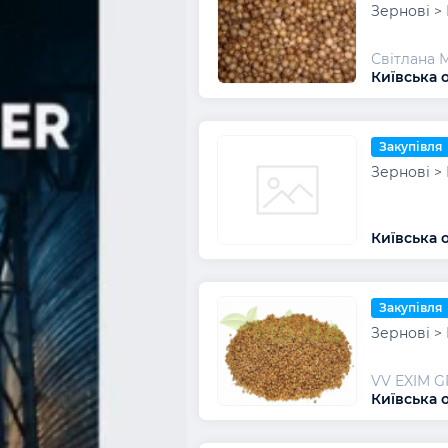
Зернові >
Світлана 
Київська 
Закупівля
Зернові >
Київська о
Закупівля
Зернові >
VV EXIM 
Київська о