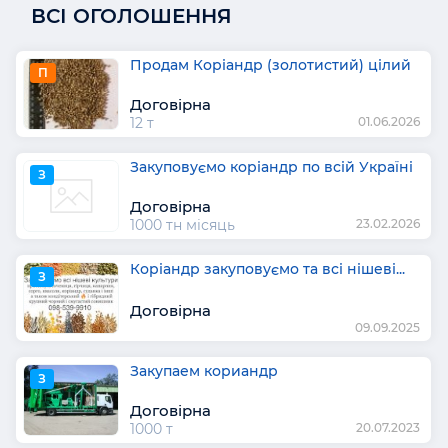
ВСІ ОГОЛОШЕННЯ
Продам Коріандр (золотистий) цілий
П
Договірна
12 т
01.06.2026
Закуповуємо коріандр по всій Україні
З
Договірна
1000 тн місяць
23.02.2026
Коріандр закуповуємо та всі нішеві...
З
Договірна
09.09.2025
Закупаем кориандр
З
Договірна
1000 т
20.07.2023