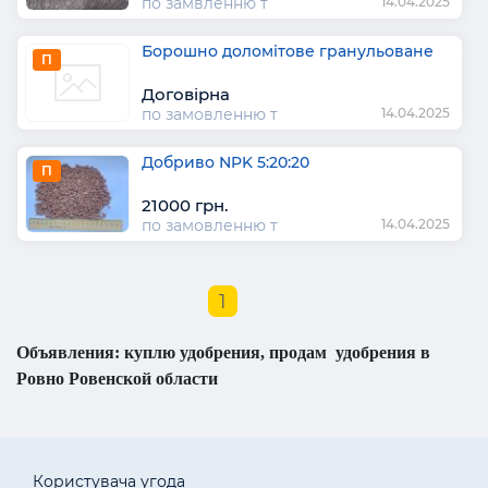
по замвленню т
14.04.2025
Борошно доломітове гранульоване
П
Договірна
по замовленню т
14.04.2025
Добриво NPK 5:20:20
П
21000 грн.
по замовленню т
14.04.2025
1
Объявления: куплю удобрения, продам удобрения в
Ровно Ровенской области
Користувача угода