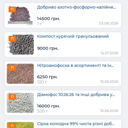
Добриво азотно-фосфорно-калійне...
П
14500 грн.
1 т
03.08.2026
Компост курячий гранульований
П
9000 грн.
14.07.2026
Нітроамофоска в асортименті та ін...
П
6250 грн.
100 т
10.06.2026
Діамофос 10:26:26 та інші добрива у...
П
16000 грн.
500 т
10.06.2026
Сірка колоїдна 99% чиста різні доб...
П