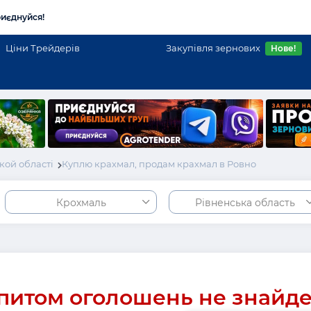
иєднуйся!
Ціни Трейдерів
Закупівля зернових
Нове!
кой області
Куплю крахмал, продам крахмал в Ровно
Крохмаль
Рівненська область
питом оголошень не знайд