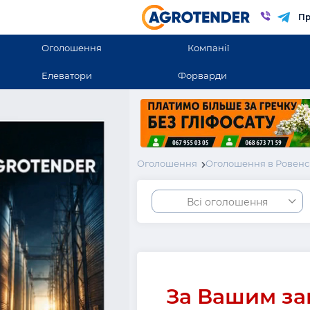
Пр
Оголошення
Компанії
Елеватори
Форварди
Оголошення
Оголошення в Ровенс
Всі оголошення
За Вашим за