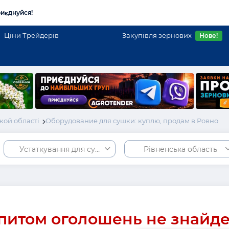
иєднуйся!
Ціни Трейдерів
Закупівля зернових
Нове!
кой області
Оборудование для сушки: куплю, продам в Ровно
Устаткування для сушіння
Рівненська область
питом оголошень не знайд