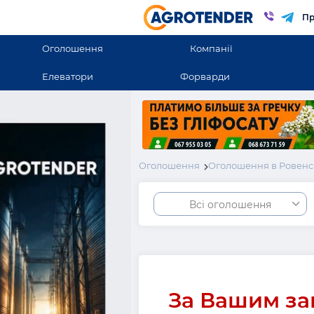
Пр
Оголошення
Компанії
Елеватори
Форварди
Оголошення
Оголошення в Ровенс
Всі оголошення
За Вашим за