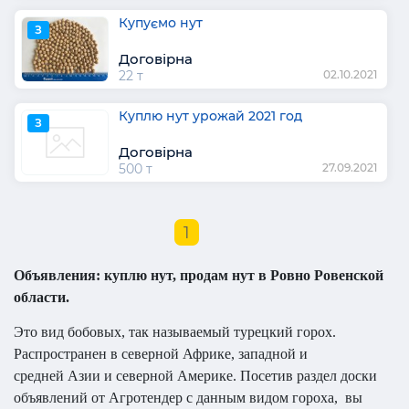
Купуємо нут
З
Договірна
22 т
02.10.2021
Куплю нут урожай 2021 год
З
Договірна
500 т
27.09.2021
1
Объявления: куплю нут, продам нут в Ровно Ровенской
области.
Это вид бобовых, так называемый турецкий горох.
Распространен в северной Африке, западной и
средней Азии и северной Америке. Посетив раздел доски
объявлений от Агротендер с данным видом гороха,
вы