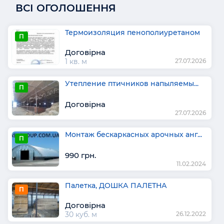
ВСІ ОГОЛОШЕННЯ
Термоизоляция пенополиуретаном
П
Договірна
1 кв. м
27.07.2026
Утепление птичников напыляемы...
П
Договірна
27.07.2026
Монтаж бескаркасных арочных анг...
П
990 грн.
11.02.2024
Палетка, ДОШКА ПАЛЕТНА
П
Договірна
30 куб. м
26.12.2022