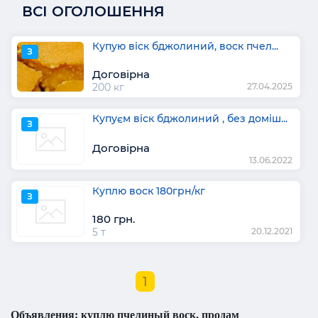
ВСІ ОГОЛОШЕННЯ
Купую віск бджолиний, воск пчел...
З
Договірна
200 кг
27.04.2025
Купуєм віск бджолиний , без доміш...
З
Договірна
13.06.2022
Куплю воск 180грн/кг
З
180 грн.
5 т
20.12.2021
1
Объявления: куплю пчелиный воск, продам