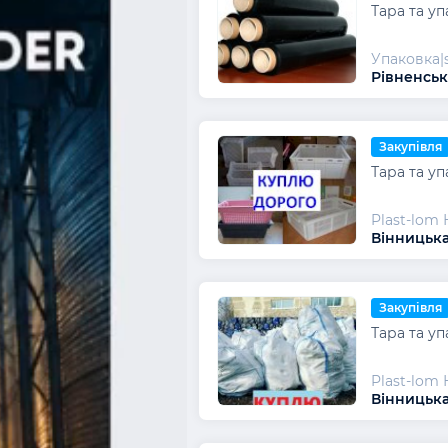
Тара та уп
Упаковка|
Рівненськ
Закупівля
Тара та уп
Plast-lom 
Вінницька
Закупівля
Тара та уп
Plast-lom 
Вінницька