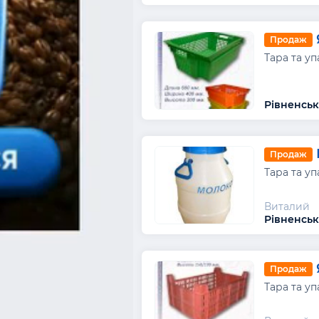
Продаж
Тара та уп
Рівненськ
Продаж
Тара та уп
Виталий
Рівненськ
Продаж
Тара та уп