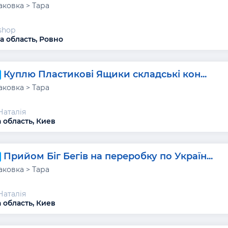
аковка > Тара
shop
а область, Ровно
Куплю Пластикові Ящики складські кон...
аковка > Тара
Наталія
 область, Киев
Прийом Біг Бегів на переробку по Україн...
аковка > Тара
Наталія
 область, Киев