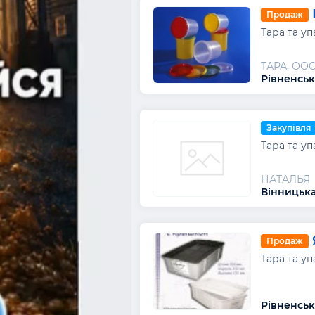
Продаж
Тара та уп
ТАРА, ОО
Рівненськ
Закупівля
Тара та уп
НАТАЛЬЯ
Вінницьк
Продаж
Тара та уп
Рівненськ