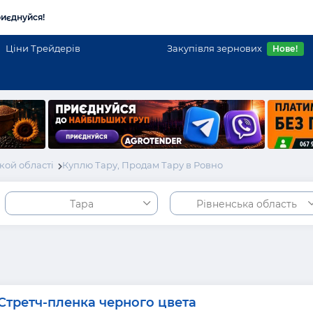
иєднуйся!
Ціни Трейдерів
Закупівля зернових
Нове!
кой області
Куплю Тару, Продам Тару в Ровно
Тара
Рівненська область
Стретч-пленка черного цвета