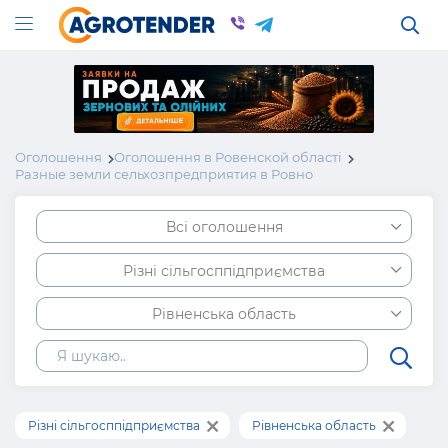
Оголошення
Оголошення в Ровенской області
Разные земли сельхозпредприятия в Ровно
Всі оголошення
Різні сільгосппідприємства
Рівненська область
Різні сільгосппідприємства
Рівненська область