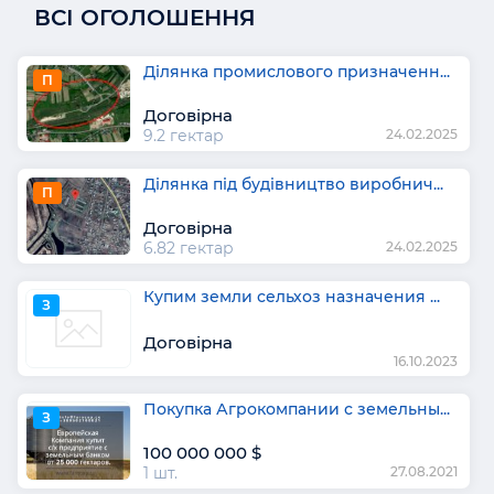
ВСІ ОГОЛОШЕННЯ
Ділянка промислового призначенн...
П
Договірна
9.2 гектар
24.02.2025
Ділянка під будівництво виробнич...
П
Договірна
6.82 гектар
24.02.2025
Купим земли сельхоз назначения ...
З
Договірна
16.10.2023
Покупка Агрокомпании с земельны...
З
100 000 000 $
1 шт.
27.08.2021