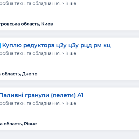
обна техн. та обладнання. > інше
ровська область, Киев
Куплю редуктора ц2у ц3у рцд рм кц
обна техн. та обладнання. > інше
 область, Днепр
Паливні гранули (пелети) А1
обна техн. та обладнання. > інше
а область, Рівне