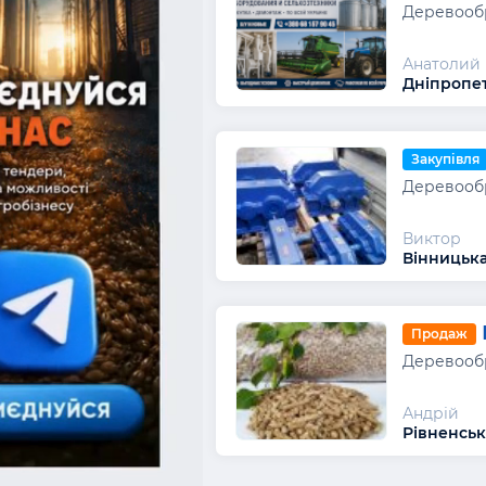
Деревообр
Анатолий
Дніпропет
Закупівля
Деревообр
Виктор
Вінницька
Продаж
Деревообр
Андрій
Рівненськ