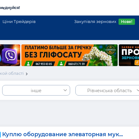
иєднуйся!
Ціни Трейдерів
Закупівля зернових
Нове!
кой області
інше
Рівненська область
Куплю оборудование элеваторная мук...