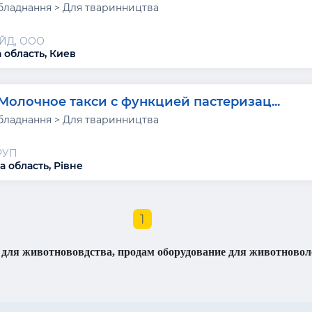
бладнання > Для тваринництва
ЙД, ООО
 область, Киев
Молочное такси с функцией пастеризац...
бладнання > Для тваринництва
РУП
а область, Рівне
1
для животнововдства, продам оборудование для животноволс