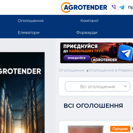
Пр
Оголошення
Компанії
Елеватори
Форварди
Оголошення
Оголошення в Ровенс
Всі оголошення
ВСІ ОГОЛОШЕННЯ
Продаж