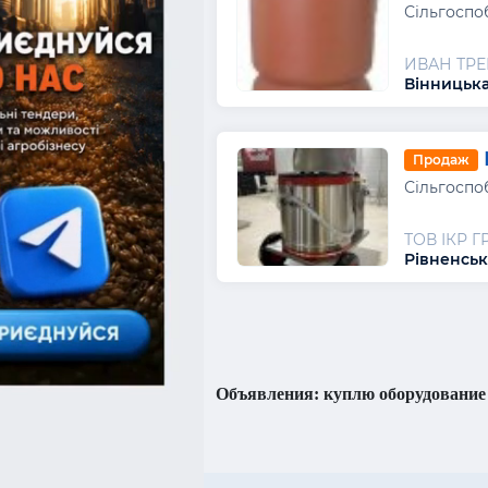
Сільгоспо
ИВАН ТРЕ
Вінницька
Продаж
Сільгоспо
ТОВ ІКР Г
Рівненськ
Объявления: куплю оборудование 