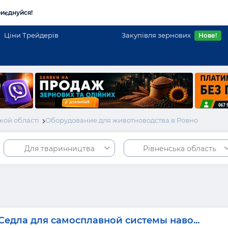
иєднуйся!
Ціни Трейдерів
Закупівля зернових
Нове!
кой області
Оборудование для животноводства в Ровно
Для тваринництва
Рівненська область
Седла для самосплавной системы наво...