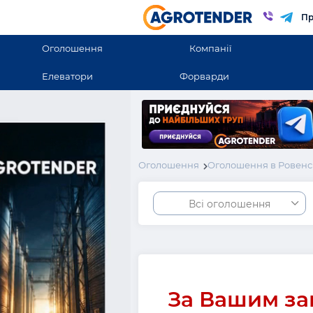
Пр
Оголошення
Компанії
Елеватори
Форварди
Оголошення
Оголошення в Ровенс
Всі оголошення
За Вашим за