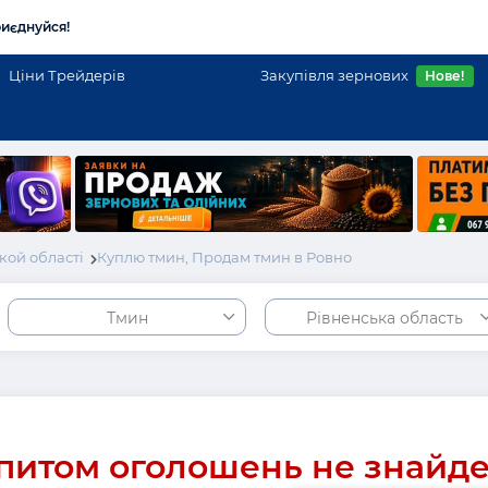
иєднуйся!
Ціни Трейдерів
Закупівля зернових
Нове!
кой області
Куплю тмин, Продам тмин в Ровно
Тмин
Рівненська область
питом оголошень не знайд