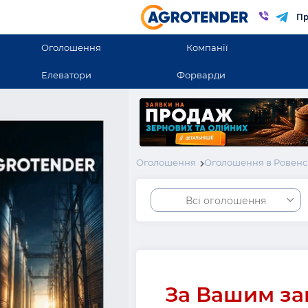
Пр
Оголошення
Компанії
Елеватори
Форварди
Оголошення
Оголошення в Ровенс
Всі оголошення
За Вашим за