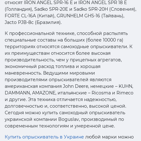
относят IRON ANGEL SPR-16 E и IRON ANGEL SPR 18 E
(Голландия), Sadko SPR-20E и Sadko SPR-20H (Словения),
FORTE CL-16A (Китай), GRUNHELM GHS-16 (Тайвань),
Jacto PJB-8c (Бразилия).
К профессиональной технике, способной распылять
специальные составы на больших (более 10000 га)
территориях относятся самоходные опрыскиватели. К
их преимуществам относится более высокая
производительность, чем у прицепных агрегатов,
экономичный расход топлива и хорошая
маневренность. Ведущими мировыми
производителями опрыскивателей являются
американская компания John Deere, немецкие – KUHN,
DAMMANN, AMAZONE, итальянские – Ricosma и Rimeco
и другие. Эта техника отличается надежностью,
долговечностью и, соответственно, высокой ценой.
Сегодня можно купить самоходный опрыскиватель
украинской компании Boguslav, производимый по
современным технологиям и умеренной цене.
Купить опрыскиватель в Украине
любой марки можно