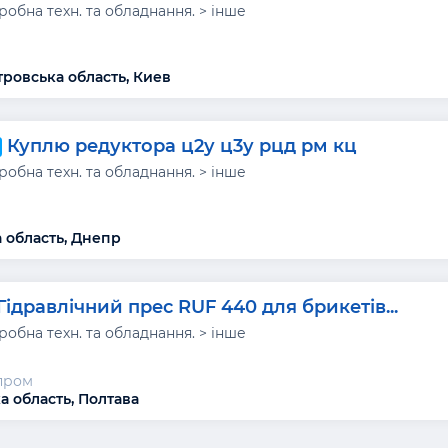
обна техн. та обладнання. > інше
ровська область, Киев
Куплю редуктора ц2у ц3у рцд рм кц
обна техн. та обладнання. > інше
 область, Днепр
Гідравлічний прес RUF 440 для брикетів...
обна техн. та обладнання. > інше
пром
а область, Полтава