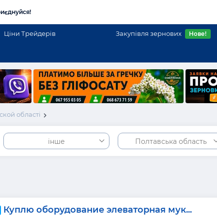
иєднуйся!
Ціни Трейдерів
Закупівля зернових
Нове!
ской області
інше
Полтавська область
Куплю оборудование элеваторная мук...