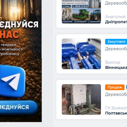
Деревообр
Анатолий
Дніпропет
Закупівля
Деревообр
Виктор
Вінницька
Продаж
Деревообр
ГК Біоеко
Полтавськ