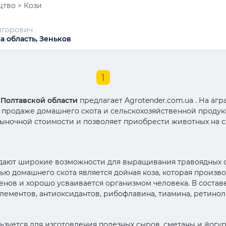
тво > Кози
игорович
а область, Зеньков
1
 Полтавской области
предлагает Agrotender.com.ua . На аг
 продаже домашнего скота и сельскохозяйственной продук
рыночной стоимости и позволяет приобрести животных на с
 дают широкие возможности для выращивания травоядных 
ю домашнего скота является дойная коза, которая произво
енов и хорошо усваивается организмом человека. В состав
ментов, антиоксидантов, рибофлавина, тиамина, ретинол
ьзуется для изготовления полезных сыров, сметаны и йогур