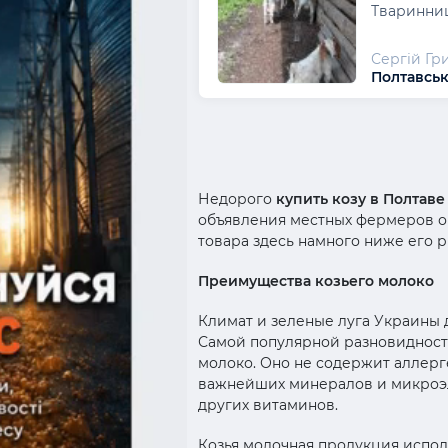
Тваринниц
Сергій Гр
Полтавськ
Недорого
купить козу в Полтаве
объявления местных фермеров о
товара здесь намного ниже его 
Преимущества козьего молоко
Климат и зеленые луга Украины
Самой популярной разновидность
молоко. Оно не содержит аллерг
важнейших минералов и микроэле
других витаминов.
Козья молочная продукция испол