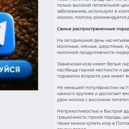
только высокой питательной цен
заболеваниях, используют в комп
молоко, поэтому рекомендуется 
Самые распространенные поро
На сегодняшний день насчитывае
молочные, мясные, шерстяные, п
молочной продуктивности лидеро
Зааненская коза имеет белый окр
пастбища горной местности и да
годовалом возрасте уже имеет ве
Не меньшей популярностью на Ук
намного крупнее и достигают ве
удои молока с высокими питател
Неприхотливостью и быстрой ада
грациозность горной породы, це
также можно купить козу в Полт