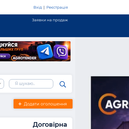
Вхід
|
Реєстрація
Заявки на продаж
Додати оголошення
Договірна