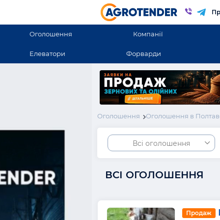
Пр
Оголошення
Компанії
Елеватори
Форварди
Оголошення
Оголошення в Полтав
Всі оголошення
ВСІ ОГОЛОШЕННЯ
Продаж