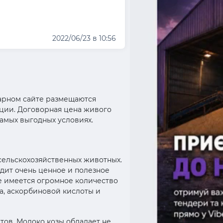
2022/06/23 в 10:56
рарном сайте размещаются
ции. Договорная цена живого
амых выгодных условиях.
сельскохозяйственных животных.
дит очень ценное и полезное
е имеется огромное количество
а, аскорбиновой кислоты и
тов. Молоко козы обладает не