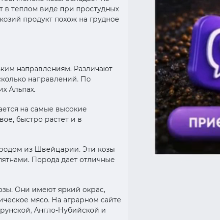
т в теплом виде при простудных
 козий продукт похож на грудное
ьким направлениям. Различают
сколько направлений. По
х Альпах.
рается на самые высокие
ое, быстро растет и в
 родом из Швейцарии. Эти козы
пятнами. Порода дает отличные
зы. Они имеют яркий окрас,
ическое мясо. На аграрном сайте
ерунской, Англо-Нубийской и