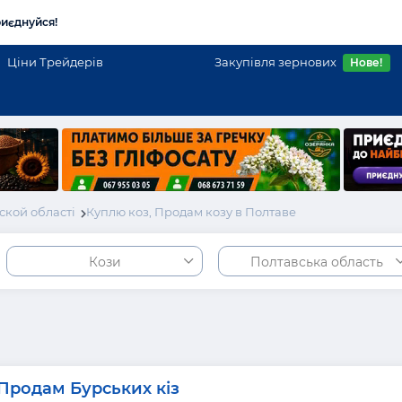
иєднуйся!
Ціни Трейдерів
Закупівля зернових
Нове!
ской області
Куплю коз, Продам козу в Полтаве
Кози
Полтавська область
Продам Бурських кіз