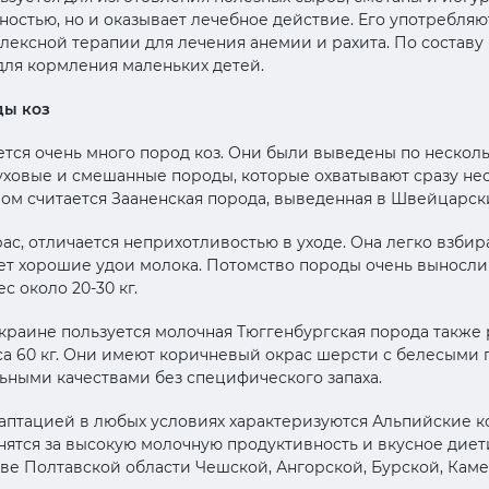
ностью, но и оказывает лечебное действие. Его употребляю
лексной терапии для лечения анемии и рахита. По составу
для кормления маленьких детей.
ды коз
тся очень много пород коз. Они были выведены по нескол
уховые и смешанные породы, которые охватывают сразу не
м считается Зааненская порода, выведенная в Швейцарски
ас, отличается неприхотливостью в уходе. Она легко взби
ет хорошие удои молока. Потомство породы очень вынослив
с около 20-30 кг.
раине пользуется молочная Тюггенбургская порода также
са 60 кг. Они имеют коричневый окрас шерсти с белесыми 
ьными качествами без специфического запаха.
птацией в любых условиях характеризуются Альпийские ко
нятся за высокую молочную продуктивность и вкусное диет
аве Полтавской области Чешской, Ангорской, Бурской, Кам