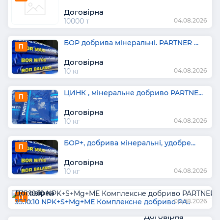
Договірна
10000 т
04.08.2026
БОР добрива мінеральні. PARTNER ...
П
Договірна
10 кг
04.08.2026
ЦИНК , мінеральне добриво PARTNE...
П
Договірна
10 кг
04.08.2026
БОР+, добрива мінеральні, удобре...
П
Договірна
10 кг
04.08.2026
Договірна
П
35.10.10 NPK+S+Mg+МЕ Комплексне добриво PA..
25 кг
04.08.2026
Договірна