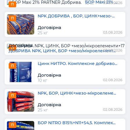
БОР Maxi 21% ...
10 кг
03.08.2026
П
NPK ДОБРИВА , БОР, ЦИНК+мезо-...
П
Договірна
25 кг
03.08.2026
Договірна
П
ДОБРИВА NPK, ЦИНК, БОР +мезо/мiкроeлемент...
25 кг
03.08.2026
Цинк НИТРО. Комплексне добриво...
П
Договірна
10 кг
02.08.2026
NPK, БОР, ЦИНК+мезо-мiкроeлеме...
П
Договірна
25 кг
02.08.2026
БОР NITRO B15%+N11+S4,5. Комплек...
П