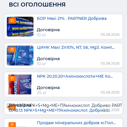
ВСІ ОГОЛОШЕННЯ
БОР Maxi 21% . PARTNER Добрива
П
Договірна
10 кг
05.08.2026
ЦИНК Maxi Zn10%, N7, S6, Mg3. Комп...
П
Договірна
10 кг
05.08.2026
NPK 20.20.20+Амінокислоти+ME Ко...
П
Договірна
25 кг
05.08.2026
Договірна
П
13.40.13 NPK+S+Mg+МЕ+17Амінокислот. Добриво..
25 кг
05.08.2026
Продаж мінеральних добрив м.Пол...
П