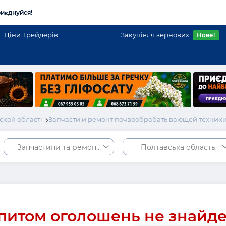
иєднуйся!
Ціни Трейдерів
Закупівля зернових
Нове!
ской області
Запчасти и ремонт почвообрабатывающей техники
Запчастини та ремонт грунтообробної техніки
Полтавська область
питом оголошень не знайд