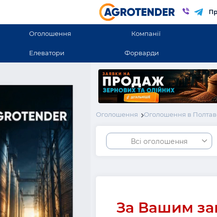
Пр
Оголошення
Компанії
Елеватори
Форварди
Оголошення
Оголошення в Полтав
Всі оголошення
За Вашим за