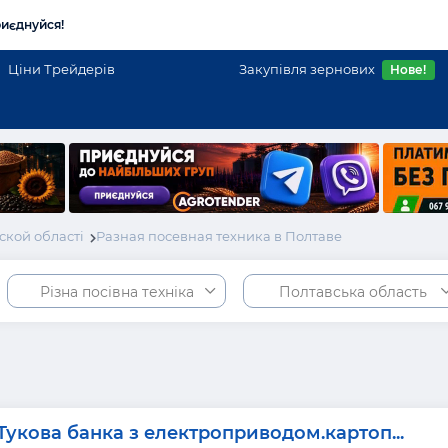
иєднуйся!
Ціни Трейдерів
Закупівля зернових
Нове!
ской області
Разная посевная техника в Полтаве
Різна посівна техніка
Полтавська область
Тукова банка з електроприводом.картоп...