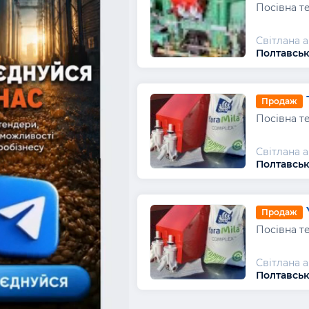
Посівна те
Світлана 
Полтавськ
Продаж
Посівна те
Світлана 
Полтавськ
Продаж
Посівна те
Світлана 
Полтавськ