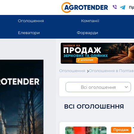
Пр
Оголошення
Компанії
Елеватори
Форварди
Оголошення
Оголошення в Полтав
Всі оголошення
ВСІ ОГОЛОШЕННЯ
Продаж