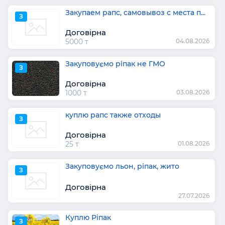
Закупаем рапс, самовывоз с места п...
З
Договірна
5000 т
04.08.2026
Закуповуємо ріпак не ГМО
З
Договірна
1000 т
03.08.2026
куплю рапс также отходы
З
Договірна
25 т
01.08.2026
Закуповуємо льон, ріпак, жито
З
Договірна
27.07.2026
Куплю Ріпак
З