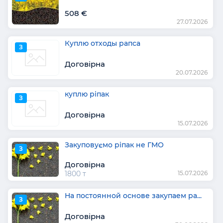
508 €
27.07.2026
Куплю отходы рапса
З
Договірна
20.07.2026
куплю ріпак
З
Договірна
15.07.2026
Закуповуємо ріпак не ГМО
З
Договірна
1800 т
15.07.2026
На постоянной основе закупаем ра...
З
Договірна