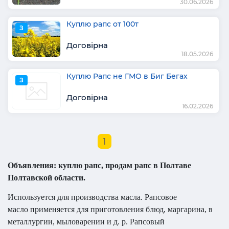
30.06.2026
Куплю рапс от 100т
З
Договірна
18.05.2026
Куплю Рапс не ГМО в Биг Бегах
З
Договірна
16.02.2026
1
Объявления: куплю рапс, продам рапс в Полтаве
Полтавской области.
Используется для производства масла. Рапсовое
масло применяется для приготовления блюд, маргарина, в
металлургии, мыловарении и д. р. Рапсовый