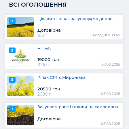
ВСІ ОГОЛОШЕННЯ
Цікавить: ріпак закуповуємо дорог...
З
Договірна
100 т
Сьогодні в 09:45
РІПАК
З
19000 грн.
1000 т
07.08.2026
Ріпак СРТ с.Миронівка
З
20500 грн.
2000 т
05.08.2026
Закупаем рапс і отходи на самовивоз
З
Договірна
05.08.2026