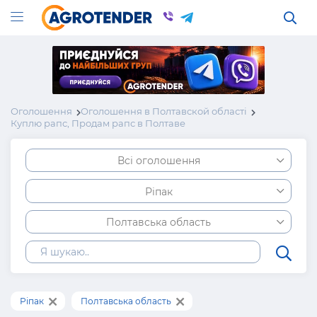
Оголошення
Оголошення в Полтавской області
Куплю рапс, Продам рапс в Полтаве
Всі оголошення
Ріпак
Полтавська область
Ріпак
Полтавська область