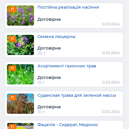
Постійна реалізація насіння
П
Договірна
12.02.2024
Семена люцерны
П
Договірна
20 т
12.02.2024
Асортимент газонних трав
П
Договірна
10 т
12.02.2024
Суданская трава для зеленой массы
П
Договірна
10 т
12.02.2024
Фацелія - Сидерат, Медонос
П