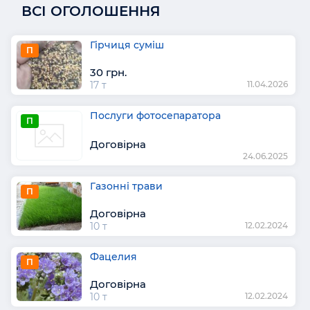
ВСІ ОГОЛОШЕННЯ
Гірчиця суміш
П
30 грн.
17 т
11.04.2026
Послуги фотосепаратора
П
Договірна
24.06.2025
Газонні трави
П
Договірна
10 т
12.02.2024
Фацелия
П
Договірна
10 т
12.02.2024