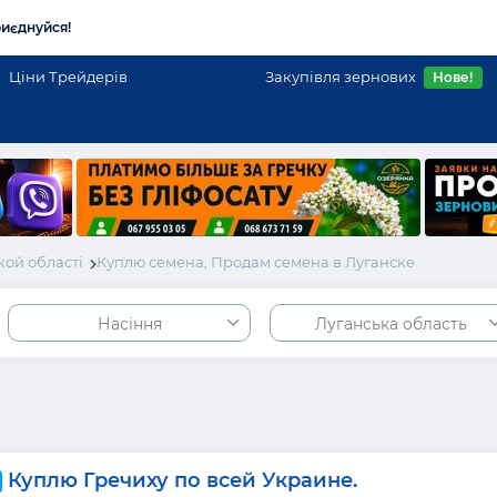
иєднуйся!
Ціни Трейдерів
Закупівля зернових
Нове!
ой області
Куплю семена, Продам семена в Луганске
Насіння
Луганська область
Куплю Гречиху по всей Украине.