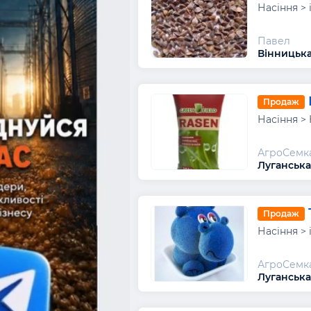
Насіння >
Павел
Вінницька
Продаж
Насіння > 
АгроСемк
Луганська
Продаж
Насіння >
АгроСемк
Луганська