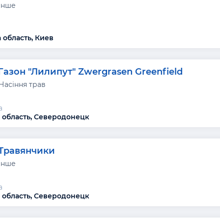
 інше
 область, Киев
Газон "Лилипут" Zwergrasen Greenfield
Насіння трав
а
 область, Северодонецк
Травянчики
 інше
а
 область, Северодонецк