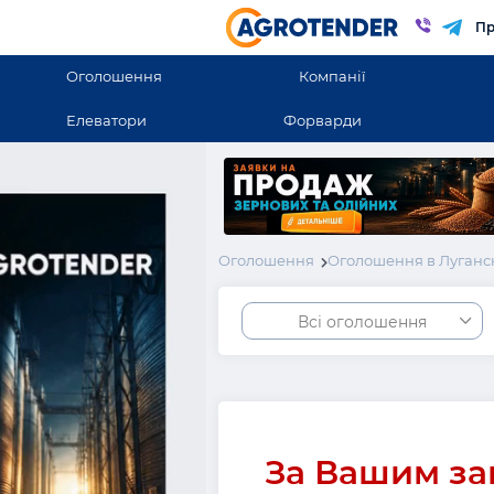
Пр
Оголошення
Компанії
Елеватори
Форварди
Оголошення
Оголошення в Луганск
Всі оголошення
За Вашим за