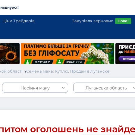
иєднуйся!
Ціни Трейдерів
Закупівля зернових
Нове!
ой області
Семена мака: Куплю, Продам в Луганске
Насіння маку
Луганська область
питом оголошень не знайд